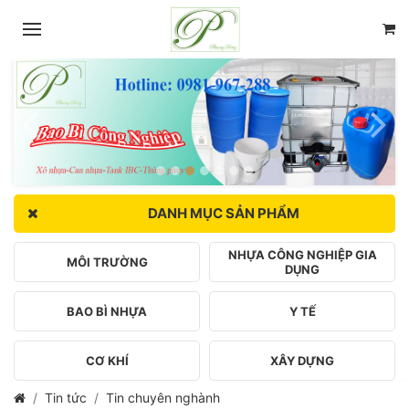
DANH MỤC SẢN PHẨM
NHỰA CÔNG NGHIỆP GIA
MÔI TRƯỜNG
DỤNG
BAO BÌ NHỰA
Y TẾ
CƠ KHÍ
XÂY DỰNG
Tin tức
Tin chuyên nghành