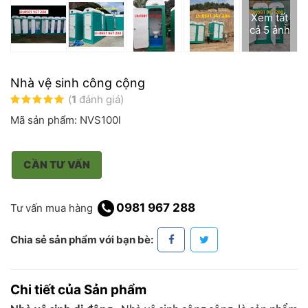
Xem tất
cả 5 ảnh
Nhà vệ sinh công cộng
(
1
đánh giá)
Mã sản phẩm: NVS100l
CẦN TƯ VẤN
0981 967 288
Tư vấn mua hàng
Chia sẻ sản phẩm với bạn bè:
Chi tiết của Sản phẩm