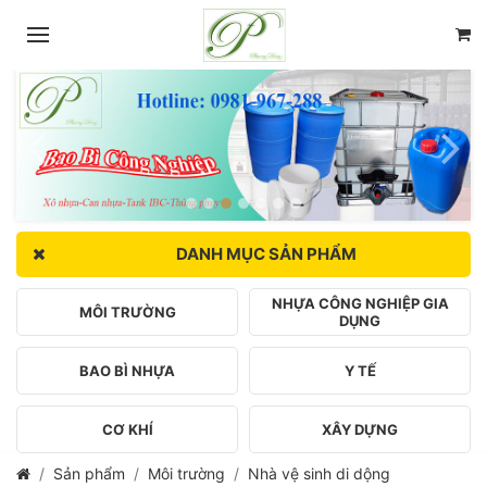
DANH MỤC SẢN PHẨM
NHỰA CÔNG NGHIỆP GIA
MÔI TRƯỜNG
DỤNG
BAO BÌ NHỰA
Y TẾ
CƠ KHÍ
XÂY DỰNG
Sản phẩm
Môi trường
Nhà vệ sinh di dộng