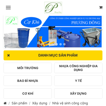
DANH MỤC SẢN PHẨM
NHỰA CÔNG NGHIỆP GIA
MÔI TRƯỜNG
DỤNG
BAO BÌ NHỰA
Y TẾ
CƠ KHÍ
XÂY DỰNG
Sản phẩm
Xây dựng
Nhà vệ sinh công cộng