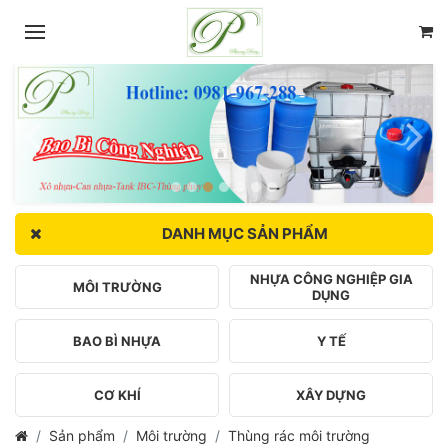
DANH MỤC SẢN PHẨM
NHỰA CÔNG NGHIỆP GIA
MÔI TRƯỜNG
DỤNG
BAO BÌ NHỰA
Y TẾ
CƠ KHÍ
XÂY DỰNG
Sản phẩm
Môi trường
Thùng rác môi trường