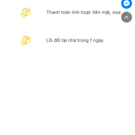
Thanh toán linh hoạt: tiền mặt, visa
Lỗi đổi tại nhà trong 1 ngày
Hỗ trợ quý khách hàng chi tiết. Hotline
0981 967 288 - 083 970 9685
CÔNG TY TNHH CÔNG NGHIỆP DỊCH VỤ VÀ THƯƠNG MẠI
PHƯƠNG ĐÔNG
Địa chỉ:
Thôn Đồng Xã Nguyên Khê, Huyện Đông Anh,
TP Hà Nội