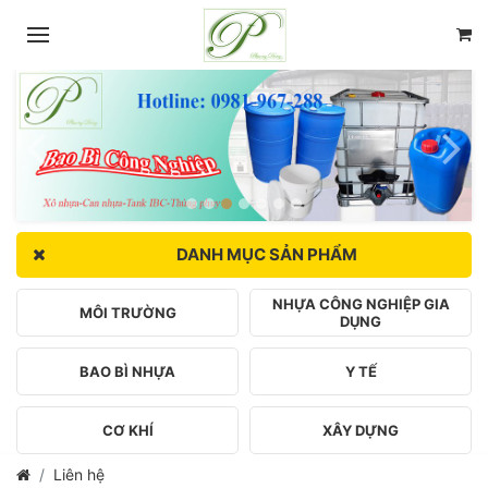
DANH MỤC SẢN PHẨM
NHỰA CÔNG NGHIỆP GIA
MÔI TRƯỜNG
DỤNG
BAO BÌ NHỰA
Y TẾ
CƠ KHÍ
XÂY DỰNG
Liên hệ