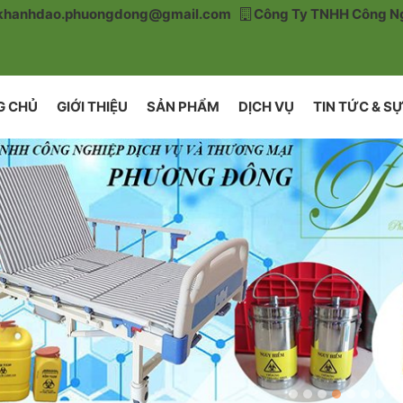
khanhdao.phuongdong@gmail.com
Công Ty TNHH Công Ng
G CHỦ
GIỚI THIỆU
SẢN PHẨM
DỊCH VỤ
TIN TỨC & SỰ