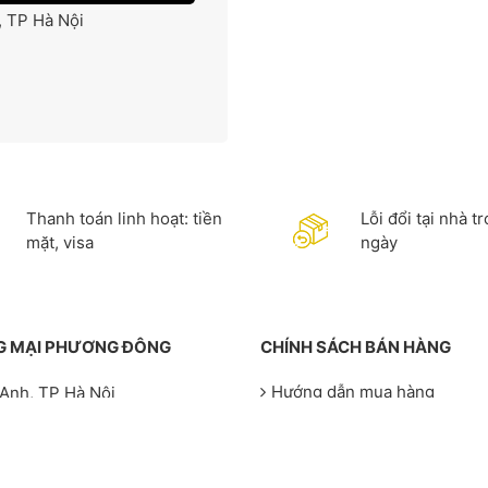
 TP Hà Nội
Thanh toán linh hoạt: tiền
Lỗi đổi tại nhà t
mặt, visa
ngày
NG MẠI PHƯƠNG ĐÔNG
CHÍNH SÁCH BÁN HÀNG
Hướng dẫn mua hàng
Anh, TP Hà Nội
Chính sách bảo hàng
g, TP Hà Nội
Chính sách vận chuyển