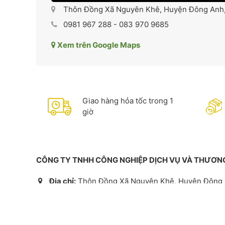
Thôn Đồng Xã Nguyên Khê, Huyện Đông Anh,
0981 967 288 - 083 970 9685
Xem trên Google Maps
Giao hàng hỏa tốc trong 1
giờ
CÔNG TY TNHH CÔNG NGHIỆP DỊCH VỤ VÀ THƯƠ
Địa chỉ:
Thôn Đồng Xã Nguyên Khê, Huyện Đông 
VPGD:
D10-35, Geleximco, Lê Trọng Tấn, Hà Đôn
Hotline/ zalo:
0981 967 288 - 083 970 9685