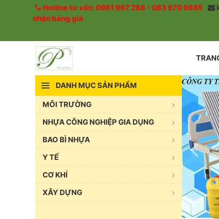
Hotline tư vấn: 0981 967 288 - 083 970 9685
nhận bảng giá
TRAN
DANH MỤC SẢN PHẨM
MÔI TRƯỜNG
NHỰA CÔNG NGHIỆP GIA DỤNG
BAO BÌ NHỰA
Y TẾ
CƠ KHÍ
XÂY DỰNG