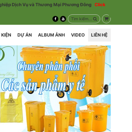
hiệp Dịch Vụ và Thương Mại Phương Đông
Click
Tìm kiếm...
 KIỆN
DỰ ÁN
ALBUM ẢNH
VIDEO
LIÊN HỆ