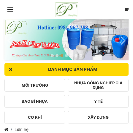
DANH MỤC SẢN PHẨM
NHỰA CÔNG NGHIỆP GIA
MÔI TRƯỜNG
DỤNG
BAO BÌ NHỰA
Y TẾ
CƠ KHÍ
XÂY DỰNG
Liên hệ