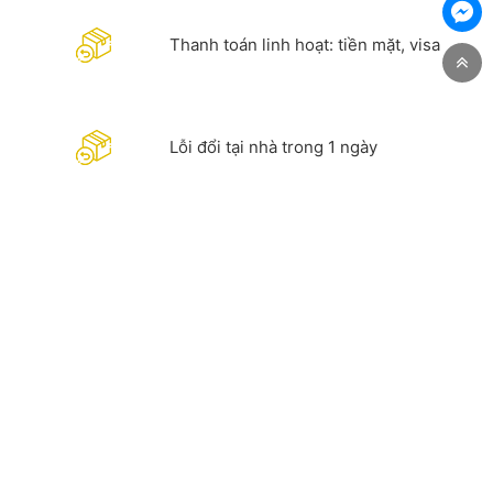
Thanh toán linh hoạt: tiền mặt, visa
Lỗi đổi tại nhà trong 1 ngày
Hỗ trợ quý khách hàng chi tiết. Hotline
0981 967 288 - 083 970 9685
CÔNG TY TNHH CÔNG NGHIỆP DỊCH VỤ VÀ THƯƠNG MẠI
PHƯƠNG ĐÔNG
Địa chỉ:
Thôn Đồng Xã Nguyên Khê, Huyện Đông Anh,
TP Hà Nội