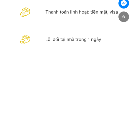
Thanh toán linh hoạt: tiền mặt, visa
Lỗi đổi tại nhà trong 1 ngày
Hỗ trợ quý khách hàng chi tiết. Hotline
0981 967 288 - 083 970 9685
CÔNG TY TNHH CÔNG NGHIỆP DỊCH VỤ VÀ THƯƠNG MẠI
PHƯƠNG ĐÔNG
Địa chỉ:
Thôn Đồng Xã Nguyên Khê, Huyện Đông Anh,
TP Hà Nội