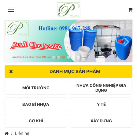
DANH MỤC SẢN PHẨM
NHỰA CÔNG NGHIỆP GIA
MÔI TRƯỜNG
DỤNG
BAO BÌ NHỰA
Y TẾ
CƠ KHÍ
XÂY DỰNG
Liên hệ