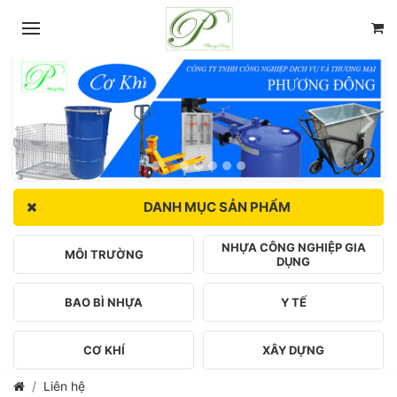
DANH MỤC SẢN PHẨM
NHỰA CÔNG NGHIỆP GIA
MÔI TRƯỜNG
DỤNG
BAO BÌ NHỰA
Y TẾ
CƠ KHÍ
XÂY DỰNG
Liên hệ