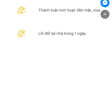
Thanh toán linh hoạt: tiền mặt, visa
Lỗi đổi tại nhà trong 1 ngày
Hỗ trợ quý khách hàng chi tiết. Hotline
0981 967 288 - 083 970 9685
CÔNG TY TNHH CÔNG NGHIỆP DỊCH VỤ VÀ THƯƠNG MẠI
PHƯƠNG ĐÔNG
Địa chỉ:
Thôn Đồng Xã Nguyên Khê, Huyện Đông Anh,
TP Hà Nội