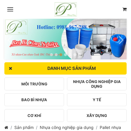
DANH MỤC SẢN PHẨM
NHỰA CÔNG NGHIỆP GIA
MÔI TRƯỜNG
DỤNG
BAO BÌ NHỰA
Y TẾ
CƠ KHÍ
XÂY DỰNG
Sản phẩm
Nhựa công nghiệp gia dụng
Pallet nhựa