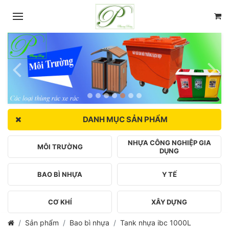
DANH MỤC SẢN PHẨM
NHỰA CÔNG NGHIỆP GIA
MÔI TRƯỜNG
DỤNG
BAO BÌ NHỰA
Y TẾ
CƠ KHÍ
XÂY DỰNG
Sản phẩm
Bao bì nhựa
Tank nhựa ibc 1000L