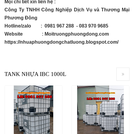
Mọi chi tiết xin liên hệ :
Công Ty TNHH Công Nghiệp Dịch Vụ và Thương Mại
Phương Đông
Hotline/zalo : 0981 967 288 - 083 970 9685
Website :
Moitruongphuongdong.com
https:
//nhuaphuongdongchatluong.blogspot.com/
TANK NHỰA IBC 1000L