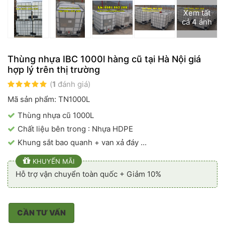
Xem tất
cả 4 ảnh
Thùng nhựa IBC 1000l hàng cũ tại Hà Nội giá
hợp lý trên thị trường
(
1
đánh giá)
Mã sản phẩm: TN1000L
Thùng nhựa cũ 1000L
Chất liệu bên trong : Nhựa HDPE
Khung sắt bao quanh + van xả đáy ...
KHUYẾN MÃI
Hỗ trợ vận chuyển toàn quốc + Giảm 10%
CẦN TƯ VẤN