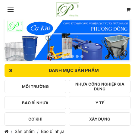
DANH MỤC SẢN PHẨM
NHỰA CÔNG NGHIỆP GIA
MÔI TRƯỜNG
DỤNG
BAO BÌ NHỰA
Y TẾ
CƠ KHÍ
XÂY DỰNG
Sản phẩm
Bao bì nhựa