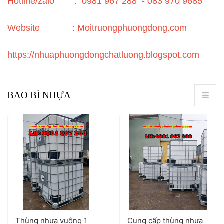
Hotline/zalo : 0981 967 288 - 083 970 9685
Website
: Moitruongphuongdong.com
https://nhuaphuongdongchatluong.blogspot.com
BAO BÌ NHỰA
Thùng nhựa vuông 1
Cung cấp thùng nhựa