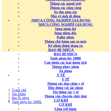
Thùng rác ngoài trời
Thùng rác công cộng
Xe thu gom rác
Nhà vệ sinh di động
NHỰA CÔNG NGHIỆP GIA DỤNG
NHỰA CÔNG NGHIỆP GIA DỤNG
Sóng nhựa hở
Sóng nhựa đặc
Pallet nhựa
Thùng chở hàng sau xe máy
Kệ nhựa đựng dụng cụ
BAO BÌ NHỰA
BAO BÌ NHỰA
Tank nhựa ibc 1000l
Can nhựa các loại dung tích
Thùng phuy nhựa
Xô nhựa
Y TẾ
Y TẾ
Thùng rác đạp chân y tế
Hộp đựng vật sắc nhọn
Trang chủ
Túi đựng rác y tế
Sản phẩm
Thùng vận chuyển chất thải
Bao bì nhựa
CƠ KHÍ
Tank nhựa ibc 1000L
CƠ KHÍ
Lồng trữ hàng