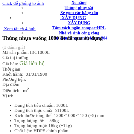
Xe nâng
Click để phóng to ảnh
Thùng phuy sắt
Xe gom rác bằng tôn
XÂY DỰNG
XÂY DỰNG
Tấm vách ngăn compactHPL
Xem tất cả 4 ảnh
Nhà vệ sinh công cộng
Thùng nhựa vuông 1000 lít đã qua sử dụng
Phụ kiện compact hpl inox 304
(
1
đánh giá)
Mã sản phẩm: IBC1000L
Giá thị trường:
Giá liên hệ
Giá bán:
Thời gian:
Khởi hành: 01/01/1900
Phương tiện:
Địa điểm:
2
Diện tích:
m
Vị trí:
Dung tích tiêu chuẩn: 1000L
Dung tích thực chứa: ≥1100L
Kích thước tổng thể: 1200×1000×1150 (±5) mm
Trọng lượng: 56 – 58kg
Trọng lượng ruột: 16kg (±1kg)
Chất liệu: HDPE chính phẩm