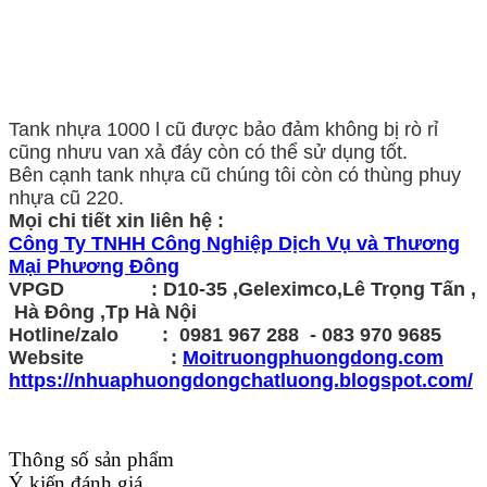
Tank nhựa 1000 l cũ được bảo đảm không bị rò rỉ
cũng nhưu van xả đáy còn có thể sử dụng tốt.
Bên cạnh tank nhựa cũ chúng tôi còn có thùng phuy
nhựa cũ 220.
Mọi chi tiết xin liên hệ :
Công Ty TNHH Công Nghiệp Dịch Vụ và Thương
Mại Phương Đông
VPGD : D10-35 ,Geleximco,Lê Trọng Tấn ,
Hà Đông ,Tp Hà Nội
Hotline/zalo : 0981 967 288 - 083 970 9685
Website :
Moitruongphuongdong.com
https://nhuaphuongdongchatluong.blogspot.com/
Thông số sản phẩm
Ý kiến đánh giá