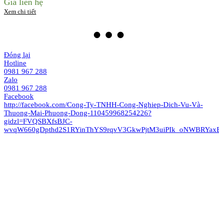
Giá liên hệ
Xem chi tiết
Đóng lại
Hotline
0981 967 288
Zalo
0981 967 288
Facebook
http://facebook.com/Cong-Ty-TNHH-Cong-Nghiep-Dich-Vu-Và-
Thuong-Mai-Phuong-Dong-110459968254226?
gidzl=FVQSBXfsBJC-
wvqW660gDpthd2S1RYinThYS9rqvV3GkwPjtM3uiPIk_oNWBRYaxB