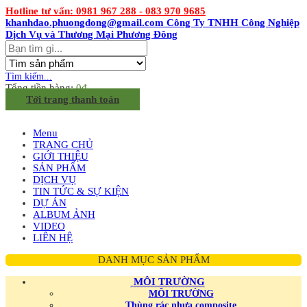
Hotline tư vấn: 0981 967 288 - 083 970 9685
khanhdao.phuongdong@gmail.com
Công Ty TNHH Công Nghiệp
Dịch Vụ và Thương Mại Phương Đông
Tìm kiếm...
Tổng tiền hàng:
0
đ
Tới trang thanh toán
Menu
TRANG CHỦ
GIỚI THIỆU
SẢN PHẨM
DỊCH VỤ
TIN TỨC & SỰ KIỆN
DỰ ÁN
ALBUM ẢNH
VIDEO
LIÊN HỆ
DANH MỤC SẢN PHẨM
MÔI TRƯỜNG
MÔI TRƯỜNG
Thùng rác nhựa composite