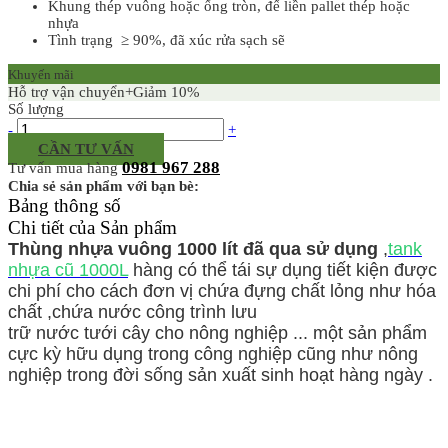
Khung thép vuông hoặc ống tròn, đế liền pallet thép hoặc
nhựa
Tình trạng ≥ 90%, đã xúc rửa sạch sẽ
Khuyến mãi
Hỗ trợ vận chuyển+Giảm 10%
Số lượng
-
+
CẦN TƯ VẤN
0981 967 288
Tư vấn mua hàng
Chia sẻ sản phẩm với bạn bè:
Bảng thông số
Chi tiết của Sản phẩm
Thùng nhựa vuông 1000 lít đã qua sử dụng
,
tank
nhựa cũ 1000L
hàng có thể tái sự dụng tiết kiện được
chi phí cho cách đơn vị chứa đựng chất lỏng như hóa
chất ,chứa nước công trình lưu
trữ nước tưới cây cho nông nghiệp ... một sản phẩm
cực kỳ hữu dụng trong công nghiệp cũng như nông
nghiệp trong đời sống sản xuất sinh hoạt hàng ngày .