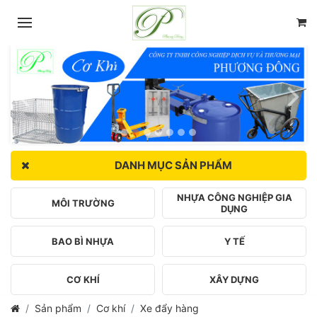
DANH MỤC SẢN PHẨM
NHỰA CÔNG NGHIỆP GIA
MÔI TRƯỜNG
DỤNG
BAO BÌ NHỰA
Y TẾ
CƠ KHÍ
XÂY DỰNG
Sản phẩm
Cơ khí
Xe đẩy hàng