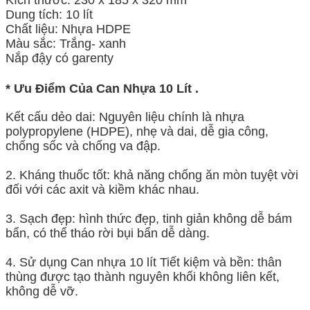
Kích thước: 230 x 185 x 320 mm
Dung tích: 10 lít
Chất liệu: Nhựa HDPE
Màu sắc: Trắng- xanh
Nắp đậy có garenty
*
Ưu Điểm Của Can Nhựa 10 Lít
.
Kết cấu dẻo dai: Nguyên liệu chính là nhựa
polypropylene (HDPE), nhẹ và dai, dễ gia công,
chống sốc và chống va đập.
2. Kháng thuốc tốt: khả năng chống ăn mòn tuyệt vời
đối với các axit và kiềm khác nhau.
3. Sạch đẹp: hình thức đẹp, tinh giản không dễ bám
bẩn, có thể tháo rời bụi bẩn dễ dàng.
4. Sử dụng Can nhựa 10 lít Tiết kiệm và bền: thân
thùng được tạo thành nguyên khối không liên kết,
không dễ vỡ.