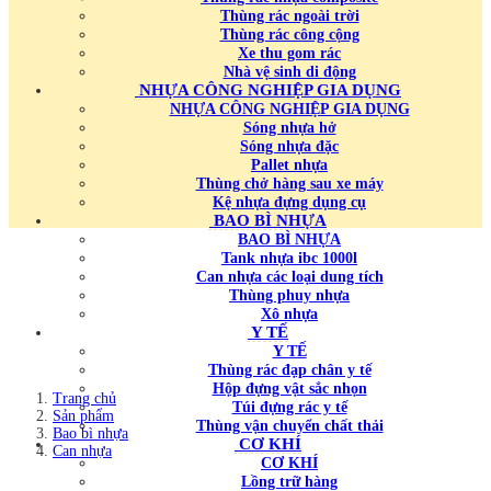
Thùng rác ngoài trời
Thùng rác công cộng
Xe thu gom rác
Nhà vệ sinh di động
NHỰA CÔNG NGHIỆP GIA DỤNG
NHỰA CÔNG NGHIỆP GIA DỤNG
Sóng nhựa hở
Sóng nhựa đặc
Pallet nhựa
Thùng chở hàng sau xe máy
Kệ nhựa đựng dụng cụ
BAO BÌ NHỰA
BAO BÌ NHỰA
Tank nhựa ibc 1000l
Can nhựa các loại dung tích
Thùng phuy nhựa
Xô nhựa
Y TẾ
Y TẾ
Thùng rác đạp chân y tế
Hộp đựng vật sắc nhọn
Trang chủ
Túi đựng rác y tế
Sản phẩm
Thùng vận chuyển chất thải
Bao bì nhựa
CƠ KHÍ
Can nhựa
CƠ KHÍ
Lồng trữ hàng