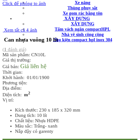
Xe nâng
Click để phóng to ảnh
Thùng phuy sắt
Xe gom rác bằng tôn
XÂY DỰNG
XÂY DỰNG
Tấm vách ngăn compactHPL
Xem tất cả 4 ảnh
Nhà vệ sinh công cộng
Can nhựa vuông 10 lít
Phụ kiện compact hpl inox 304
(
1
đánh giá)
Mã sản phẩm: CN10L
Giá thị trường:
Giá liên hệ
Giá bán:
Thời gian:
Khởi hành: 01/01/1900
Phương tiện:
Địa điểm:
2
Diện tích:
m
Vị trí:
Kích thước: 230 x 185 x 320 mm
Dung tích: 10 lít
Chất liệu: Nhựa HDPE
Màu sắc: Trắng- xanh
Nắp đậy có garenty